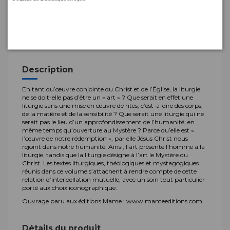
même temps qu’ouverture au Mystère ?
Pour en savoir plus, cliquez
ici
Description
En tant qu’œuvre conjointe du Christ et de l’Église, la liturgie
ne se doit-elle pas d’être un « art » ? Que serait en effet une
liturgie sans une mise en œuvre de rites, c’est-à-dire des corps,
de la matière et de la sensibilité ? Que serait une liturgie qui ne
serait pas le lieu d’un approfondissement de l’humanité, en
même temps qu’ouverture au Mystère ? Parce qu’elle est «
l’œuvre de notre rédemption », par elle Jésus Christ nous
rejoint dans notre humanité. Ainsi, l’art présente l’homme à la
liturgie, tandis que la liturgie désigne à l’art le Mystère du
Christ. Les textes liturgiques, théologiques et mystagogiques
réunis dans ce volume s’attachent à rendre compte de cette
relation d’interpellation mutuelle, avec un soin tout particulier
porté aux choix iconographique.
Ouvrage paru aux éditions Mame : www.mameeditions.com
Détails du produit