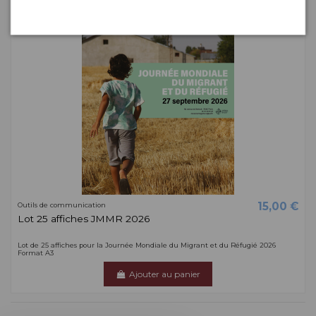
15,00 €
Outils de communication
Lot 25 affiches JMMR 2026
Lot de 25 affiches pour la Journée Mondiale du Migrant et du Réfugié 2026
Format A3
Ajouter au panier