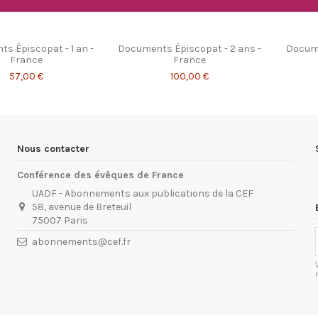
s Épiscopat - 1 an -
Documents Épiscopat - 2 ans -
Docume
France
France
57,00 €
100,00 €
Nous contacter
Conférence des évêques de France
UADF - Abonnements aux publications de la CEF
58, avenue de Breteuil
75007 Paris
abonnements@cef.fr