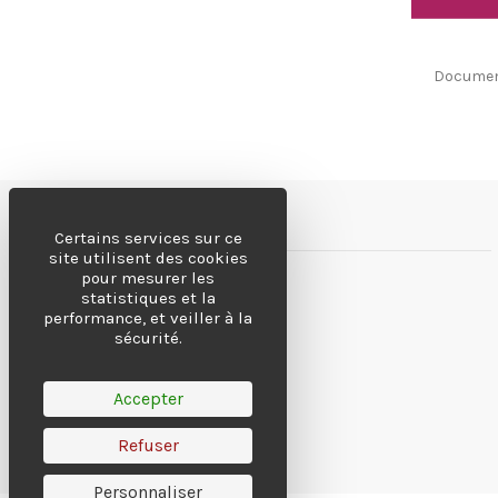
Document
À propos
Certains services sur ce
site utilisent des cookies
Livraison
pour mesurer les
statistiques et la
Mentions légales
performance, et veiller à la
Paiement sécurisé
sécurité.
Un service humain
Accepter
Refuser
Personnaliser