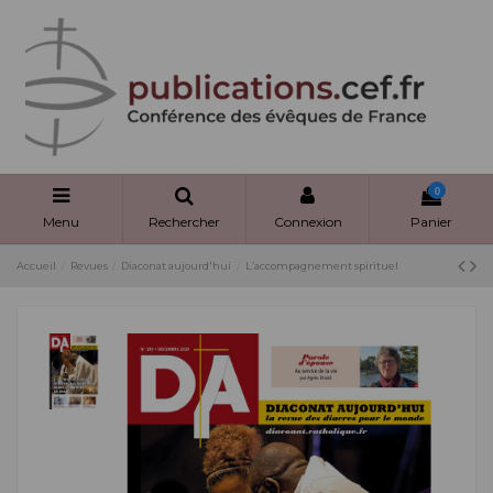
Panneau de gestion des cookies
0
Menu
Rechercher
Connexion
Panier
Accueil
Revues
Diaconat aujourd'hui
L’accompagnement spirituel