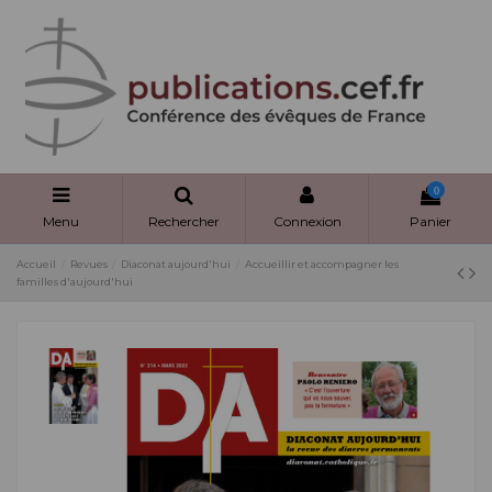
Panneau de gestion des cookies
0
Menu
Rechercher
Connexion
Panier
Accueil
Revues
Diaconat aujourd'hui
Accueillir et accompagner les
familles d'aujourd'hui