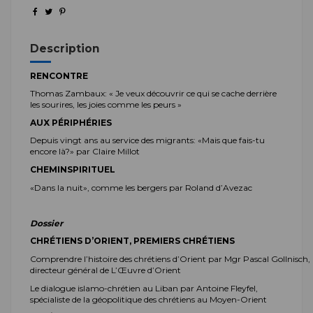
Description
RENCONTRE
Thomas
Zambaux:
« Je veux découvrir ce qui se cache derrière
les sourires, les joies comme les peurs »
AUX
PÉRIPHÉRIES
Depuis vingt ans au service des migrants
:
«Mais que fais-tu
encore
là?
»
par Claire Millot
CHEMIN
SPIRITUEL
«Dans la nuit», comme les
bergers
par Roland d’Avezac
Dossier
CHRÉTIENS D’ORIENT, PREMIERS
CHRÉTIENS
Comprendre l’histoire des chrétiens d’Orient par Mgr Pascal Gollnisch,
directeur général de L’Œuvre d’Orient
Le dialogue islamo-chrétien au Liban par Antoine Fleyfel,
spécialiste de la géopolitique des chrétiens au Moyen-Orient