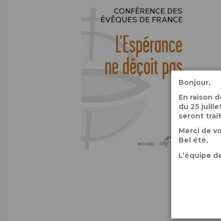
Bonjour,
En raison 
du 25 juil
seront trai
Merci de v
Bel été,
L’équipe de