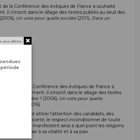
ent de la Conférence des évêques de France a souhaité
l s’inscrit dans le sillage des textes publiés au seuil des
(2006),
Un vote pour quelle société
(2011),
Dans un
e plus afficher
spendues
 période
l permanent de la Conférence des évêques de France a
de discernement. Il s’inscrit dans le sillage des textes
u fait de ton frère ?
(2006),
Un vote pour quelle
du politique
(2016).
anent veulent attirer l’attention des candidats, des
x de vivre en société, le respect inconditionnel de toute
 intégrale. Ils manifestent ainsi à quel point les religions
ire contribuer à sa vitalité et à sa paix.