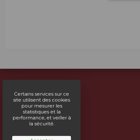
À propos
Certains services sur ce
site utilisent des cookies
Livraison
pour mesurer les
Mentions légales
statistiques et la
performance, et veiller à
Paiement sécurisé
la sécurité.
Un service humain