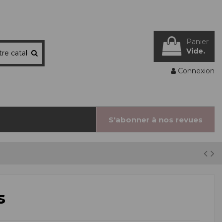
Panier
Vide.
Connexion
S'abonner à nos revues
s