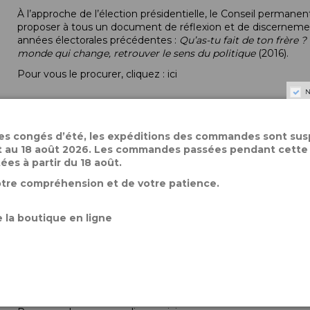
À l’approche de l’élection présidentielle, le Conseil perman
proposer à tous un document de réflexion et de discernement. I
années électorales précédentes :
Qu’as-tu fait de ton frère ?
monde qui change, retrouver le sens du politique
(2016).
Pour vous le procurer, cliquez :
ici
N
des congés d’été, les expéditions des commandes sont su
let au 18 août 2026. Les commandes passées pendant cette
Description
tées à partir du 18 août.
otre compréhension et de votre patience.
À l’approche de l’élection présidentielle de 2022, le Consei
souhaité proposer très largement un document de réflexion et 
 la boutique en ligne
publiés au seuil des années électorales précédentes :
Qu’as-t
société
(2011),
Dans un monde qui change, retrouver le sens 
Avec humilité et détermination, les membres du Conseil perm
catholiques et de tous les citoyens sur ce qu’implique le choi
vie humaine, l’authentique promotion de la liberté et l’écologie
ne sont pas une menace pour la société mais peuvent au contra