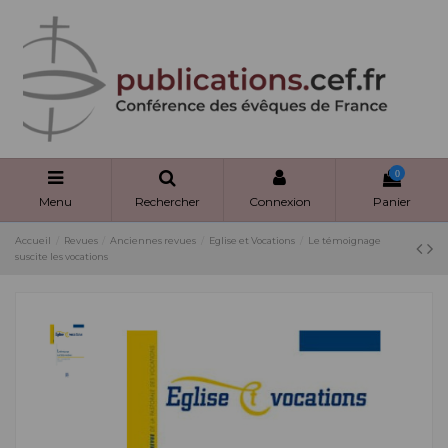
Panneau de gestion des cookies
0
Menu
Rechercher
Connexion
Panier
Accueil
Revues
Anciennes revues
Eglise et Vocations
Le témoignage
suscite les vocations