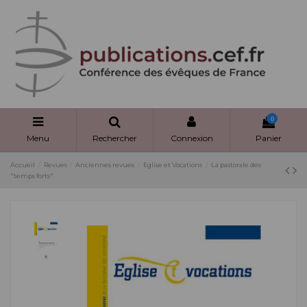
Panneau de gestion des cookies
0
Menu
Rechercher
Connexion
Panier
Accueil
Revues
Anciennes revues
Eglise et Vocations
La pastorale des
"temps forts"