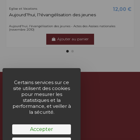
12,00 €
Eglise et Vocations
Aujourd?hui, l?évangélisation des jeunes
Aujourd'hui, l'évangélisation des jeunes - Actes des Assises nationales
(novembre 2010)
Ajouter au panier
Certains services sur ce
site utilisent des cookies
À propos
pour mesurer les
statistiques et la
Nous contacter
performance, et veiller à
la sécurité.
Suivez-nous
Accepter
Bulletin