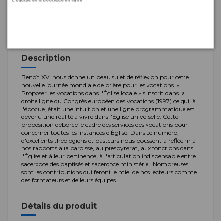
L’équipe de la boutique en ligne
Proposer les vocations dans l'Église locale » s'inscrit dans la
droite ligne du Congrès européen des vocations (1997)
Description
Benoît XVI nous donne un beau sujet de réflexion pour cette
nouvelle journée mondiale de prière pour les vocations. «
Proposer les vocations dans l'Église locale » s'inscrit dans la
droite ligne du Congrès européen des vocations (1997) ce qui, à
l'époque, était une intuition et une ligne programmatique est
devenu une réalité à vivre dans l'Église universelle. Cette
proposition déborde le cadre des services des vocations pour
concerner toutes les instances d'Église. Dans ce numéro,
d'excellents théologiens et pasteurs nous poussent à réfléchir à
nos rapports à la paroisse, au presbytérat, aux fonctions dans
l'Église et à leur pertinence, à l'articulation indispensable entre
sacerdoce des baptisés et sacerdoce ministériel. Nombreuses
sont les contributions qui feront le miel de nos lecteurs comme
des formateurs et de leurs équipes !
Détails du produit