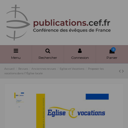
Panneau de gestion des cookies
0
Menu
Rechercher
Connexion
Panier
Accueil
Revues
Anciennes revues
Eglise et Vocations
Proposer les
vocations dans l?Église locale