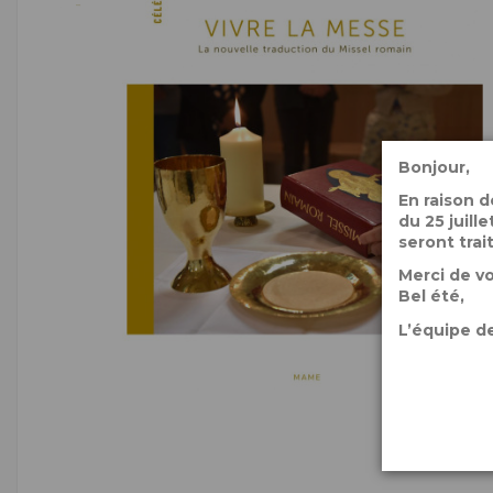
Bonjour,
En raison 
du 25 juil
seront trai
Merci de v
Bel été,
L’équipe de