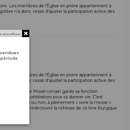
istoire. Les membres de l’Église en prière appartiennent à
tère n’a donc cessé d’ajuster la participation active des
e plus afficher
spendues
 période
istoire. Les membres de l’Église en prière appartiennent à
tère n’a donc cessé d’ajuster la participation active des
à l’Avent 2021, le Missel romain garde sa fonction
e morte » sans célébration pour lui donner vie. C’est
n responsabilité ou non, à pleinement « vivre la messe ».
hacun puisse « redécouvrir la richesse de ce livre liturgique