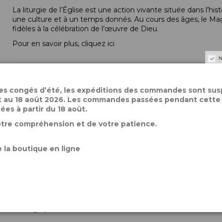
La liturgie de l’Église est une action vivante située dans l’h
une culture et à un temps donnés. Au cours des âges, le Magis
fidèles à la célébration de l’œuvre de Dieu.
Pour en savoir plus, cliquez
ici
N
des congés d’été, les expéditions des commandes sont su
let au 18 août 2026. Les commandes passées pendant cette
Description
tées à partir du 18 août.
otre compréhension et de votre patience.
La liturgie de l’Église est une action vivante située dans l’h
une culture et à un temps donnés. Au cours des âges, le Magis
fidèles à la célébration de l’œuvre de Dieu.
 la boutique en ligne
Si dans sa nouvelle traduction de 2019, qui entre en vigueur 
d’organiser la célébration de la messe, son texte reste « lettr
pourquoi cet ouvrage pastoral veut aider tous les baptisés, e
Pour ce faire, les meilleurs auteurs ont été réunis pour que c
si singulier » (Mgr de Kerimel).
Ouvrage paru aux éditions Mame : www.mameeditions.com