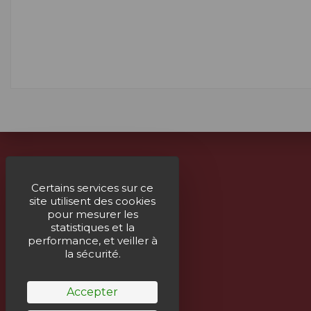
À propos
Certains services sur ce
site utilisent des cookies
Livraison
pour mesurer les
Mentions légales
statistiques et la
performance, et veiller à
Paiement sécurisé
la sécurité.
Un service humain
Accepter