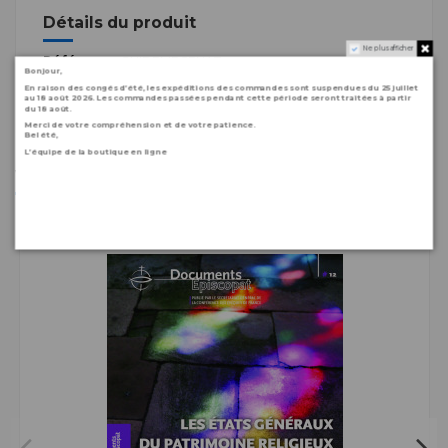
Détails du produit
Ne plus afficher
Référence
GUIDEMECENAT
Bonjour,
En raison des congés d’été, les expéditions des commandes sont suspendues du 25 juillet
au 18 août 2026. Les commandes passées pendant cette période seront traitées à partir
du 18 août.
Merci de votre compréhension et de votre patience.
Bel été,
L’équipe de la boutique en ligne
Vous aimerez aussi