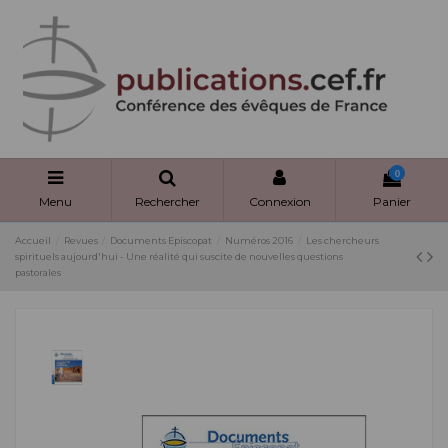
Panneau de gestion des cookies
0
Menu
Rechercher
Connexion
Panier
Accueil
Revues
Documents Episcopat
Numéros 2016
Les chercheurs
spirituels aujourd'hui - Une réalité qui suscite de nouvelles questions
pastorales