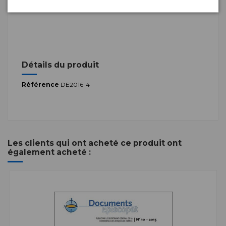
chercheurs spirituels qui questionnent l’Église. »
Détails du produit
Référence
DE2016-4
Les clients qui ont acheté ce produit ont
également acheté :