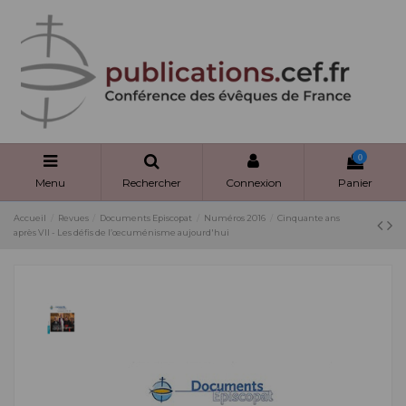
Panneau de gestion des cookies
0
Menu
Rechercher
Connexion
Panier
Accueil
Revues
Documents Episcopat
Numéros 2016
Cinquante ans
après VII - Les défis de l’œcuménisme aujourd'hui