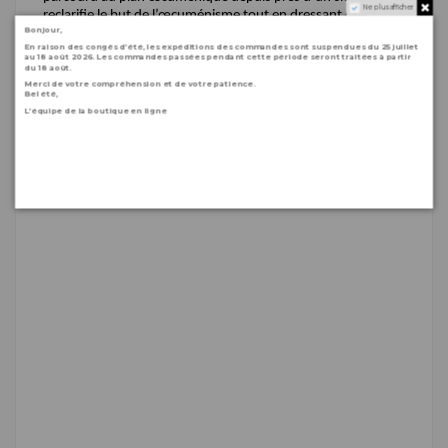
Ne plus afficher
reclarifie le but de l’œcuménisme tout en dressant des
Bonjour,
perspectives pour l’avenir des Églises chrétiennes.
En raison des congés d’été, les expéditions des commandes sont suspendues du 25 juillet
au 18 août 2026. Les commandes passées pendant cette période seront traitées à partir
du 18 août.
Merci de votre compréhension et de votre patience.
Bel été,
L’équipe de la boutique en ligne