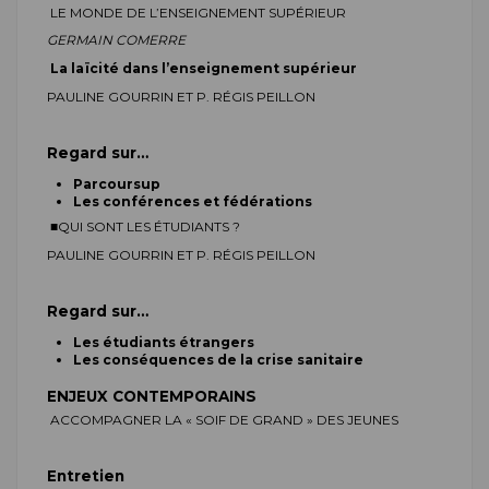
LE MONDE DE L’ENSEIGNEMENT SUPÉRIEUR
G
ERMAIN
COMERRE
La laïcité dans l’enseignement supérieur
P
AULINE
GOURRIN
ET
P. R
ÉGIS
PEILLON
Regard sur…
Parcoursup
Les conférences et fédérations
■
QUI SONT LES ÉTUDIANTS ?
P
AULINE
GOURRIN
ET
P. R
ÉGIS
PEILLON
Regard sur…
Les étudiants étrangers
Les conséquences de la crise sanitaire
ENJEUX CONTEMPORAINS
ACCOMPAGNER LA « SOIF DE GRAND » DES JEUNES
Entretien