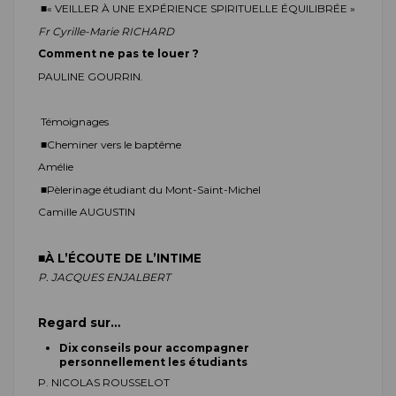
■
« VEILLER À UNE EXPÉRIENCE SPIRITUELLE ÉQUILIBRÉE »
Fr Cyrille-Marie RICHARD
Comment ne pas te louer ?
P
AULINE
GOURRIN.
Témoignages
■
Cheminer vers le baptême
Amélie
■
Pèlerinage étudiant du Mont-Saint-Michel
Camille AUGUSTIN
■
À L’ÉCOUTE DE L’INTIME
P. J
ACQUES
ENJALBERT
Regard sur…
Dix conseils pour accompagner
personnellement les étudiants
P. N
ICOLAS
ROUSSELOT