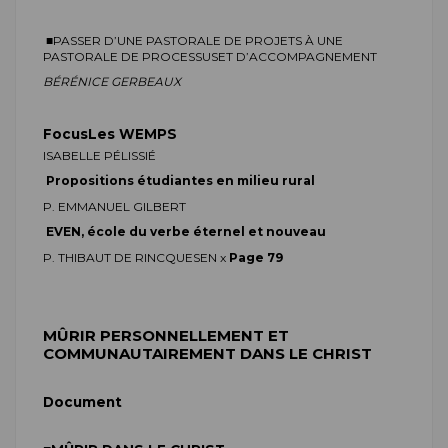
■
PASSER D’UNE PASTORALE DE PROJETS À UNE
PASTORALE DE PROCESSUSET D’ACCOMPAGNEMENT
B
ÉRÉNICE
GERBEAUX
Focus
Les WEMPS
I
SABELLE
PÉLISSIÉ
Propositions étudiantes en milieu rural
P. E
MMANUEL
GILBERT
EVEN, école du verbe éternel et nouveau
P. T
HIBAUT DE
RINCQUESEN
x
Page 79
MÛRIR PERSONNELLEMENT ET
COMMUNAUTAIREMENT DANS LE CHRIST
Document