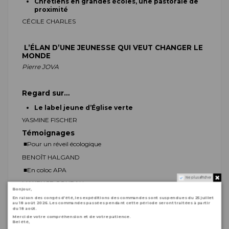
Chrétiens en grandes écoles, une pastorale de
proximité
C
ÉCILE
CHARLES
L’ÉLAN D’UNE JEUNESSE QUI VEUT CHANGER LE
MONDE
Pierre JOVA
Regard sur…
Le label jeune d’Église verte
Y
ASMINE
FISCHER
Témoignages
■
Pour un réveil écologique
B
ENOÎT
HALGAND
■
En coloc APA
Ne plus afficher
M
AXENCE
COURAU
Bonjour,
En raison des congés d’été, les expéditions des commandes sont suspendues du 25 juillet
au 18 août 2026. Les commandes passées pendant cette période seront traitées à partir
du 18 août.
Merci de votre compréhension et de votre patience.
CHEMINS DE
Bel été,