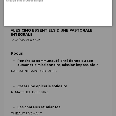
L’équipe de la boutique en ligne
CROISSANCE
LA FORMATION DE DISCIPLES-MISSIONNAIRES
■
LES CINQ ESSENTIELS D’UNE PASTORALE
INTÉGRALE
P. R
ÉGIS
PEILLON
Focus
Rendre sa communauté chrétienne ou son
aumônerie missionnaire, mission impossible ?
P
ASCALINE
SAINT-GEORGES
Créer une épicerie solidaire
P. M
ATTHIEU
DELESTRE
Les chorales étudiantes
T
HIBAUT
FROMANT