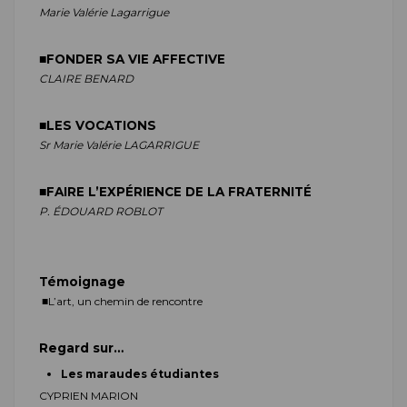
Marie Valérie Lagarrigue
■
FONDER SA VIE AFFECTIVE
C
LAIRE
BENARD
■
LES VOCATIONS
Sr Marie Valérie LAGARRIGUE
■
FAIRE L’EXPÉRIENCE DE LA FRATERNITÉ
P. É
DOUARD
ROBLOT
Témoignage
■
L’art, un chemin de rencontre
Regard sur…
Les maraudes étudiantes
C
YPRIEN
MARION