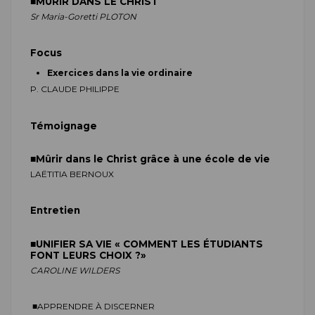
■
MÛRIR DANS LE CHRIST
Sr Maria-Goretti PLOTON
Focus
Exercices dans la vie ordinaire
P. C
LAUDE
PHILIPPE
Témoignage
■
Mûrir dans le Christ grâce à une école de vie
L
AËTITIA
BERNOUX
Entretien
■
UNIFIER SA VIE « COMMENT LES ÉTUDIANTS
FONT LEURS CHOIX ?»
C
AROLINE
WILDERS
■
APPRENDRE À DISCERNER