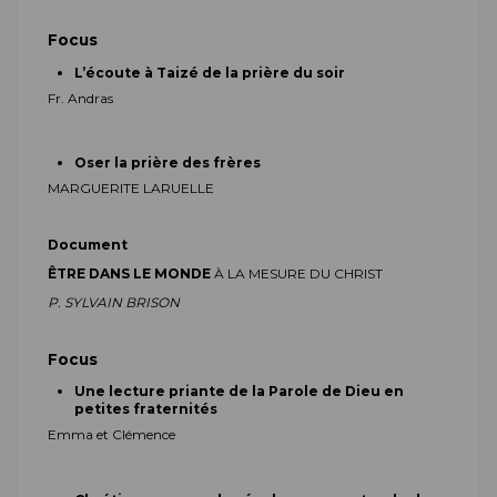
Focus
L’écoute à Taizé de la prière du soir
Fr. Andras
Oser la prière des frères
M
ARGUERITE
LARUELLE
Document
ÊTRE DANS LE MONDE
À LA MESURE DU CHRIST
P. S
YLVAIN
BRISON
Focus
Une lecture priante de la Parole de Dieu en
petites fraternités
Emma et Clémence