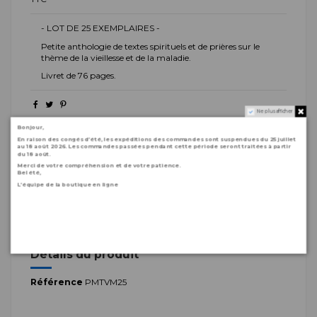
- LOT DE 25 EXEMPLAIRES -
Petite anthologie de textes spirituels et de prières sur le
thème de la vieillesse et de la maladie.
Livret de 76 pages.
Ne plus afficher
Bonjour,
En raison des congés d’été, les expéditions des commandes sont suspendues du 25 juillet
Description
au 18 août 2026. Les commandes passées pendant cette période seront traitées à partir
du 18 août.
Merci de votre compréhension et de votre patience.
- LOT DE 25 EXEMPLAIRES -
Bel été,
L’équipe de la boutique en ligne
Petite anthologie de textes spirituels et de prières sur le
thème de la vieillesse et de la maladie.
Livret de 76 pages.
Détails du produit
Référence
PMTVM25