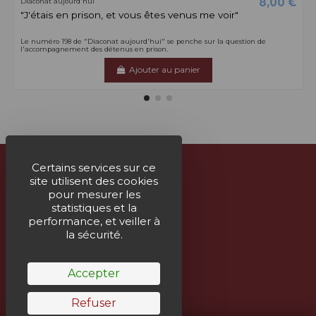
8,00 €
Diaconat aujourd'hui
"J'étais en prison, et vous êtes venus me voir"
Le numéro 198 de "Diaconat aujourd'hui" se penche sur la question de
l'accompagnement des détenus en prison.
Ajouter au panier
Certains services sur ce
site utilisent des cookies
À propos
pour mesurer les
statistiques et la
Nous contacter
performance, et veiller à
la sécurité.
Suivez-nous
Accepter
Bulletin
Refuser