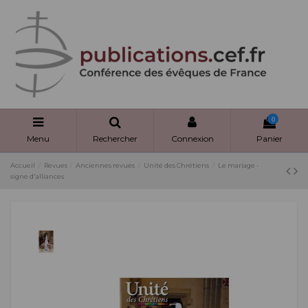
Panneau de gestion des cookies
0
Menu
Rechercher
Connexion
Panier
Accueil
Revues
Anciennes revues
Unité des Chrétiens
Le mariage -
signe d'alliances