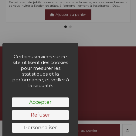
En cette année jubilaire des cinquante ans de la revue, nous sommes heureux
de vous inviter à l’action de grâce, à l’émerveillement, à l’espérance ! Des...
Ajouter au panier
Certains services sur ce
site utilisent des cookies
À propos
pour mesurer les
statistiques et la
Nous contacter
performance, et veiller à
la sécurité.
Suivez-nous
Accepter
Bulletin
Refuser
Personnaliser
Ajouter au panier