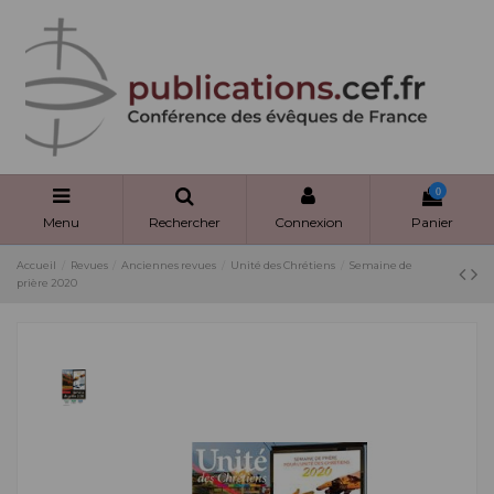
Panneau de gestion des cookies
0
Menu
Rechercher
Connexion
Panier
Accueil
Revues
Anciennes revues
Unité des Chrétiens
Semaine de
prière 2020