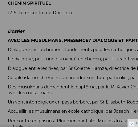
CHEMIN
SPIRITUEL
1219, la rencontre de Damiette
Dossier
AVEC LES MUSULMANS, PRESENCE? DIALOGUE ET PAR
Dialogue islamo-chrétien : fondements pour les catholiques a
Le dialogue, pour une humanité en chemin, par F. Jean-Franç
Dialogue entre les rives, par Sr Colette Hamza, directrice de 
Couple islamo-chrétiens, un prendre-soin tout particulier, p
Des musulmans demandent le baptême, par le P. Xavier Chava
avec les musulmans
Un vent interreligieux en pays berbère, par Sr Elisabeth Rober
Accueillir les musulmans en école catholique, par Joseph Her
Rencontre en prison à Ploemer, par Fathi Mounssifn aumôni
N
catholique
Faire et travailler ensemble construit la solidarité, par Mat