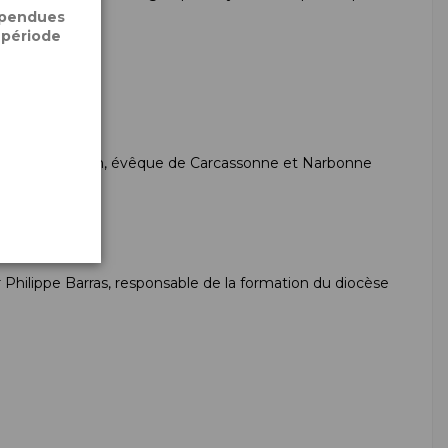
spendues
 période
gr Bruno Valentin, évêque de Carcassonne et Narbonne
ar Philippe Barras, responsable de la formation du diocèse