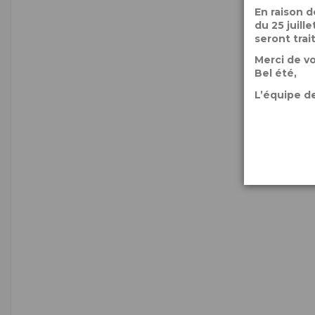
En raison 
du 25 juil
seront trai
Merci de v
Bel été,
L’équipe de