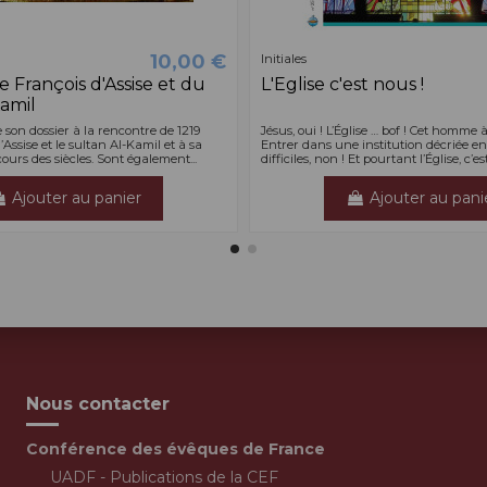
10,00 €
Initiales
de François d'Assise et du
L'Eglise c'est nous !
Kamil
e son dossier à la rencontre de 1219
Jésus, oui ! L’Église … bof ! Cet homme à
Assise et le sultan Al-Kamil et à sa
Entrer dans une institution décriée e
rs des siècles. Sont également...
difficiles, non ! Et pourtant l’Église, c’est t
Ajouter au panier
Ajouter au pani
Nous contacter
Conférence des évêques de France
UADF - Publications de la CEF