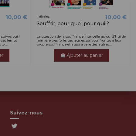
10,00 €
10,00 €
Initiales
Souffrir, pour quoi, pour qui ?
 suivre, oui !
La question de la souffrance interpelle aujourd'hui de
n ces temps
manière très forte. Les jeunes sont confrontés à leur
oi,...
propre souffrance et aussi à celle des autres....
er
Ajouter au panier
Suivez-nous