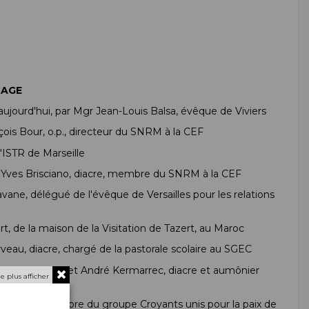
TAGE
ujourd'hui, par Mgr Jean-Louis Balsa, évêque de Viviers
ois Bour, o.p., directeur du SNRM à la CEF
l'ISTR de Marseille
ar Yves Brisciano, diacre, membre du SNRM à la CEF
ne, délégué de l'évêque de Versailles pour les relations
t, de la maison de la Visitation de Tazert, au Maroc
veau, diacre, chargé de la pastorale scolaire au SGEC
er musulman, et André Kermarrec, diacre et aumônier
e plus afficher
thieu Leroy, membre du groupe Croyants unis pour la paix de