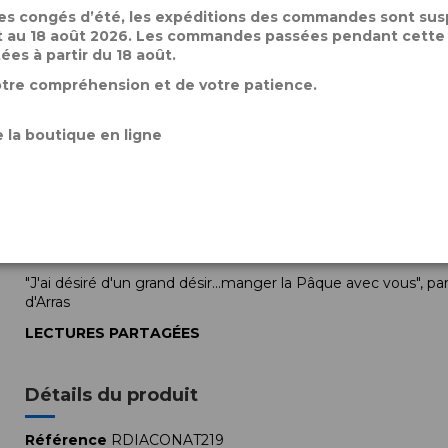
Beauvais
des congés d’été, les expéditions des commandes sont su
let au 18 août 2026. Les commandes passées pendant cette
tées à partir du 18 août.
DIACRES POUR UN
DIOCÈSE
otre compréhension et de votre patience.
Diocèse de Verdun: un vaste territoire rural
REGARD D’ÉVÊQUE
 la boutique en ligne
« Le diaconat, le signe que Dieu ne nous oublie pas" par M
PAROLES D’ÉPOUSES
Avancer toujours, par Marie-Christine Gorisse
POUR APPROFONDIR
"J'ai désiré d'un grand désir...manger la Pâque avec vous", p
d'Arras
LECTURES
PARTAGÉES
Détails du produit
Référence
RDIACONAT219