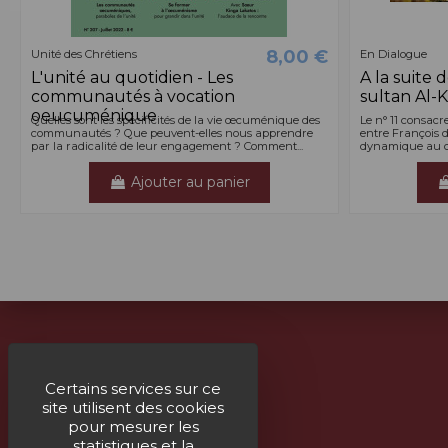
8,00 €
Unité des Chrétiens
En Dialogue
L'unité au quotidien - Les
A la suite 
communautés à vocation
sultan Al-
oeucuménique
Quelles sont les spécificités de la vie œcuménique des
Le n° 11 consacr
communautés ? Que peuvent-elles nous apprendre
entre François d’
par la radicalité de leur engagement ? Comment...
dynamique au cou
Ajouter au panier
À propos
Certains services sur ce
site utilisent des cookies
Livraison
pour mesurer les
Mentions légales
statistiques et la