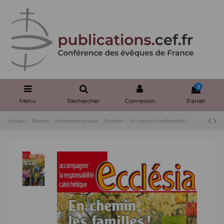
Panneau de gestion des cookies
0
Menu
Rechercher
Connexion
Panier
Accueil
Revues
Anciennes revues
Ecclésia
En chemin, les familles !