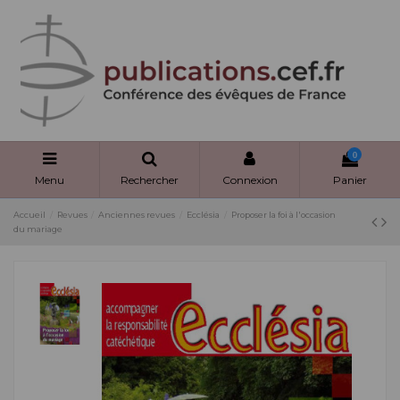
Panneau de gestion des cookies
0
Menu
Rechercher
Connexion
Panier
Accueil
Revues
Anciennes revues
Ecclésia
Proposer la foi à l'occasion
du mariage