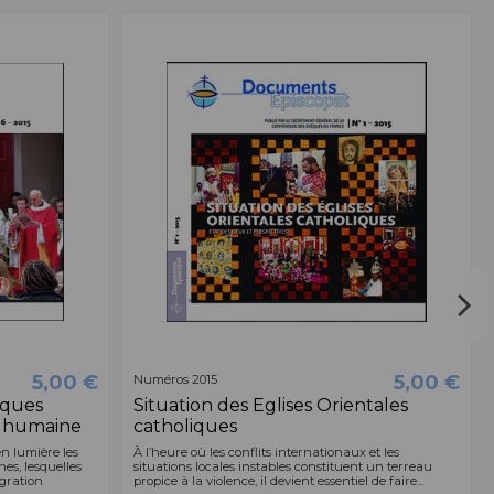
5,00 €
5,00 €
Numéros 2015
iques
Situation des Eglises Orientales
é humaine
catholiques
n lumière les
À l’heure où les conflits internationaux et les
s, lesquelles
situations locales instables constituent un terreau
gration
propice à la violence, il devient essentiel de faire...