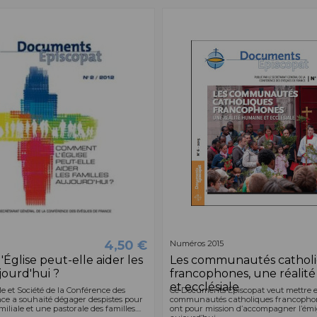
4,50 €
Numéros 2015
Église peut-elle aider les
Les communautés cathol
jourd'hui ?
francophones, une réalit
et ecclésiale
le et Société de la Conférence des
Ce Documents Épiscopat veut mettre e
ce a souhaité dégager despistes pour
communautés catholiques francophone
iliale et une pastorale des familles....
ont pour mission d’accompagner l’émi