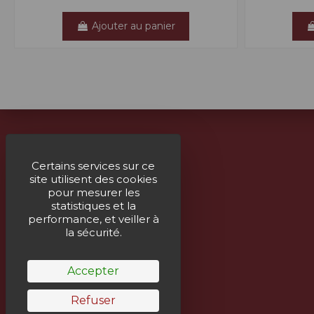
Ajouter au panier
À propos
Certains services sur ce
site utilisent des cookies
Livraison
pour mesurer les
Mentions légales
statistiques et la
performance, et veiller à
Paiement sécurisé
la sécurité.
Un service humain
Accepter
Refuser