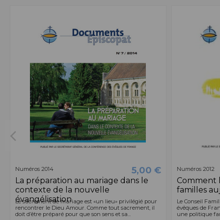
5,00 €
Numéros 2014
Numéros 2012
La préparation au mariage dans le
Comment l'
contexte de la nouvelle
familles au
évangélisation
Le sacrement de mariage est «un lieu» privilégié pour
Le Conseil Famil
rencontrer le Dieu Amour. Comme tout sacrement, il
évêques de Fran
doit d’être préparé pour que son sens et sa...
une politique fam