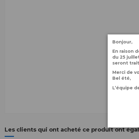
Bonjour,
En raison 
du 25 juil
seront trai
Merci de v
Bel été,
L’équipe de
Les clients qui ont acheté ce produit ont ég