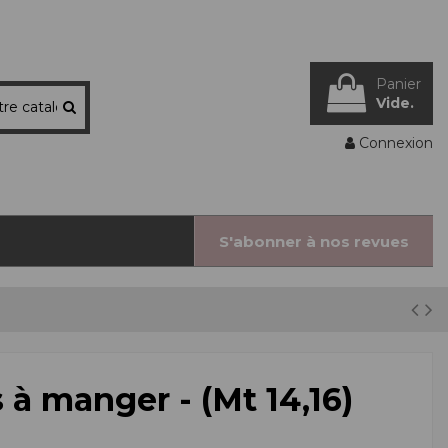
Panier
Vide.
Connexion
S'abonner à nos revues
à manger - (Mt 14,16)