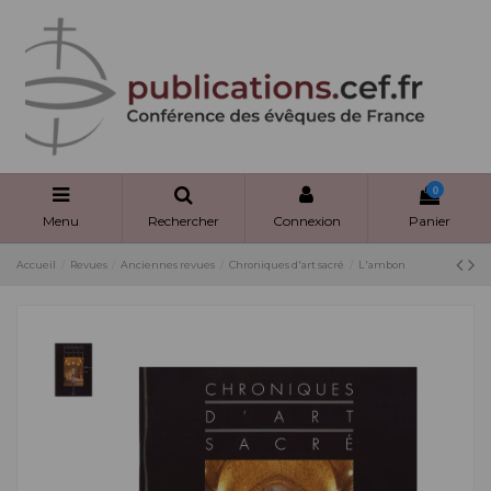
Panneau de gestion des cookies
0
Menu
Rechercher
Connexion
Panier
Accueil
Revues
Anciennes revues
Chroniques d'art sacré
L'ambon