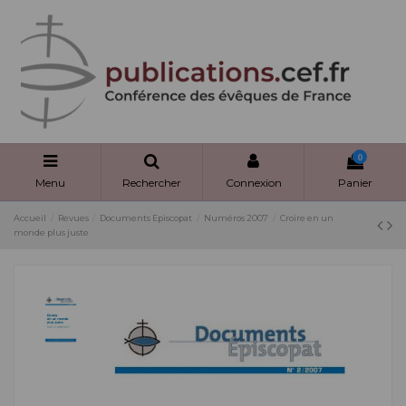
Panneau de gestion des cookies
0
Menu
Rechercher
Connexion
Panier
Accueil
Revues
Documents Episcopat
Numéros 2007
Croire en un
monde plus juste