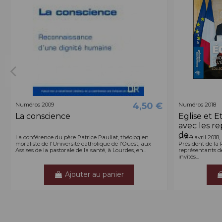
4,50 €
Numéros 2009
Numéros 2018
La conscience
Eglise et E
avec les re
de...
La conférence du père Patrice Pauliat, théologien
« Le 9 avril 2018
moraliste de l'Université catholique de l'Ouest, aux
Président de la 
Assises de la pastorale de la santé, à Lourdes, en...
représentants de 
invités...
Ajouter au panier