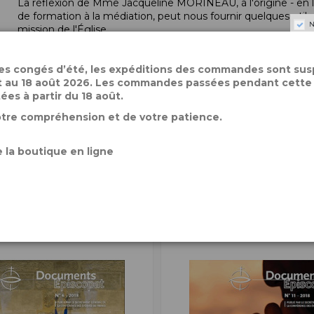
La réflexion de Mme Jacqueline MORINEAU, à l'origine - en l
de formation à la médiation, peut nous fournir quelques utile
N
mission de l'Église.
des congés d’été, les expéditions des commandes sont su
Détails du produit
let au 18 août 2026. Les commandes passées pendant cette
tées à partir du 18 août.
Référence
DE078
otre compréhension et de votre patience.
 la boutique en ligne
alement acheté :