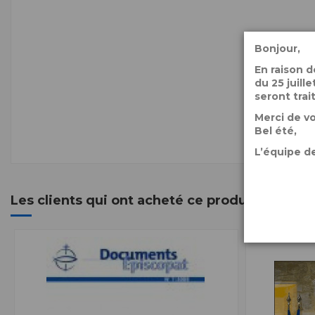
Bonjour,
En raison 
du 25 juil
seront trai
Merci de v
Bel été,
L’équipe de
Les clients qui ont acheté ce produit ont ég