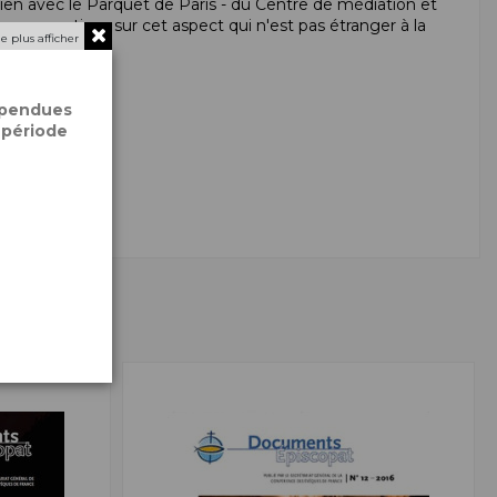
ien avec le Parquet de Paris - du Centre de médiation et
s perspectives sur cet aspect qui n'est pas étranger à la
e plus afficher
spendues
 période