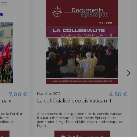
7,00 €
4,50 €
Numéros 2012
 paix
La collégialité depuis Vatican II
de la Foi d’un
À l'approche du cinquantenaire du concile Vatican II,
luttes
il a paru intéressant à Documents Épiscopat de
politiques
demander à Mgr Roland Minnerath, archevêque de
Dijon,...
er
Ajouter au panier