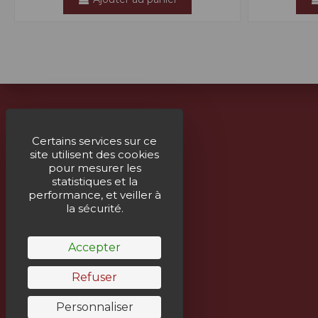
À propos
Certains services sur ce
site utilisent des cookies
Livraison
pour mesurer les
Mentions légales
statistiques et la
performance, et veiller à
Paiement sécurisé
la sécurité.
Un service humain
Accepter
Refuser
Personnaliser