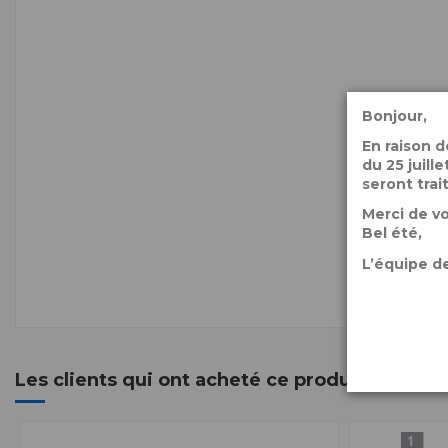
Bonjour,
En raison 
du 25 juil
seront trai
Merci de v
Bel été,
L’équipe de
Les clients qui ont acheté ce produit ont ég