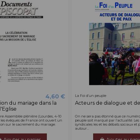
4,60 €
La Foi d’un peuple
tion du mariage dans la
Acteurs de dialogue et de
l'Eglise
ère Assemblée plénière (Lourdes, 4-10
On ne sera pas étonné que ce numéro 
 les évêques de France ont ouvert un
peuple soit marqué par l’actualité. Les 
xion sur le sacrement du mariage.
syndicales les et les débats sociaux et 
autour...
Ajouter au panier
Ajouter au pani