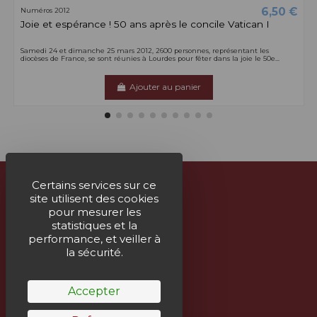
6,50 €
Numéros 2012
Joie et espérance ! 50 ans après le concile Vatican I
Samedi 24 et dimanche 25 mars 2012, 2600 personnes, représentant les
diocèses de France, se sont réunies à Lourdes pour fêter dans la joie le 50e...
Ajouter au panier
Certains services sur ce
site utilisent des cookies
À propos
pour mesurer les
statistiques et la
Nous contacter
performance, et veiller à
la sécurité.
Suivez-nous
Accepter
Bulletin