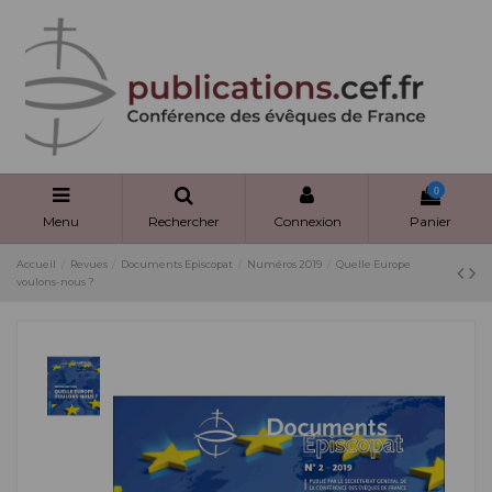
Panneau de gestion des cookies
0
Menu
Rechercher
Connexion
Panier
Accueil
Revues
Documents Episcopat
Numéros 2019
Quelle Europe
voulons-nous ?