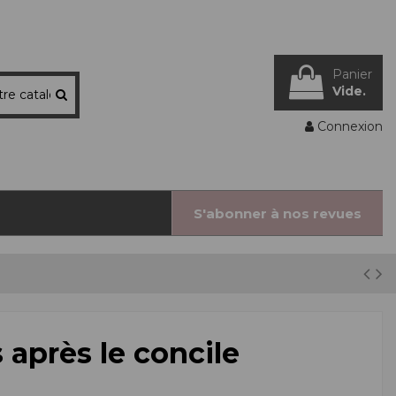
Panier
Vide.
Connexion
S'abonner à nos revues
 après le concile