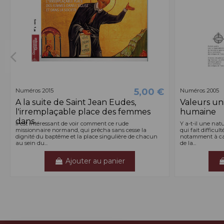
5,00 €
Numéros 2015
Numéros 2005
A la suite de Saint Jean Eudes,
Valeurs uni
l'irremplaçable place des femmes
humaine
dans...
Il est intéressant de voir comment ce rude
Y a-t-il une nat
missionnaire normand, qui prêcha sans cesse la
qui fait difficul
dignité du baptême et la place singulière de chacun
notamment à ca
au sein du...
de la...
Ajouter au panier