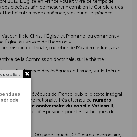
e 2012. L'Église en France voulait vivre ce temps de
s des
diocèses
afin de mesurer « combien le
Concile
a très
ettant d'entrer avec confiance, vigueur et
espérance
e
Vatican II
: le Christ, l'Église et l'homme, ou comment «
ne Église au service de l'homme ».
ommission doctrinale, membre de l'Académie française
membre de la Commission doctrinale, sur le thème :
nt de la
Conférence des évêques de France
, sur le thème :
e plus afficher
onférence des évêques de France
, publie le texte intégral
spendues
idable rencontre nationale. Très attendu ce
numéro
 période
nsacré au 50e anniversaire du
concile
Vatican II
,
signe de joie et d'
espérance
, pour les catholiques de
s », n°3-4/2012, 100 pages quadri, 6,50 euros l'exemplaire,