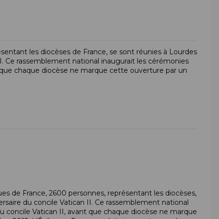
entant les diocèses de France, se sont réunies à Lourdes
n II. Ce rassemblement national inaugurait les cérémonies
nt que chaque diocèse ne marque cette ouverture par un
ques de France, 2600 personnes, représentant les
diocèses
,
versaire du
concile
Vatican II
. Ce rassemblement national
du
concile
Vatican II
, avant que chaque
diocèse
ne marque