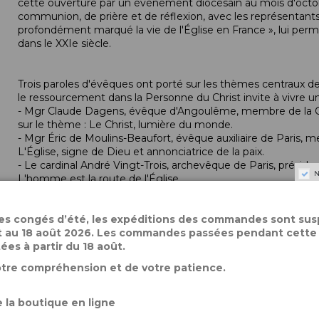
cette ouverture par un événement diocésain au mois d'octobr
communion, de prière et de réflexion, avec les représentant
profondément marqué la vie de l'Église en France », lui perm
dans le XXIe siècle.
Trois paroles d'évêques ont porté sur les thèmes centraux d
le ressourcement dans la Personne du Christ invite à vivre u
- Mgr Claude Dagens, évêque d'Angoulême, membre de la C
sur le thème : Le Christ, lumière du monde.
- Mgr Éric de Moulins-Beaufort, évêque auxiliaire de Paris, 
L'Église, signe de Dieu et annonciatrice de la paix.
- Le
cardinal
André Vingt-Trois,
archevêque
de Paris, préside
N
L'homme est la route de l'Église.
Documents Épiscopat, bulletin du secrétariat général de la
C
des congés d’été, les expéditions des commandes sont su
des paroles et interventions données au cours de cette form
let au 18 août 2026. Les commandes passées pendant cette
exceptionnel de Documents Épiscopat, entièrement co
tées à partir du 18 août.
revient en textes et en images sur cet événement marquant, 
otre compréhension et de votre patience.
France.
 la boutique en ligne
Documents Épiscopat, « Joie et
espérance
, paroles d'évêque