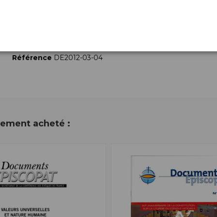
disponible à partir du 24 avril 2012.
Détails du produit
Référence
DE2012-03-04
alement acheté :