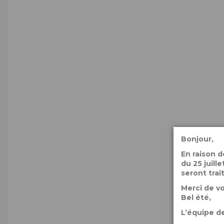
Bonjour,
En raison 
du 25 juil
seront trai
Merci de v
Bel été,
L’équipe de