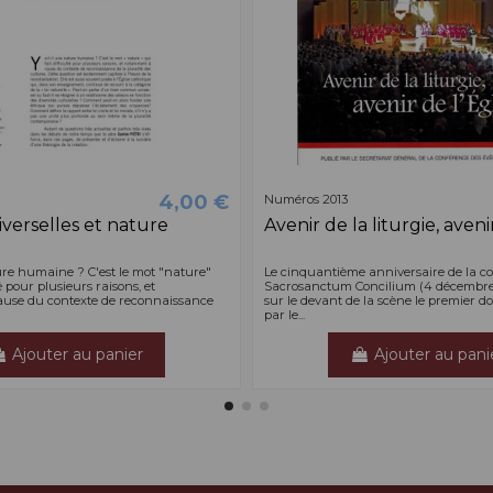
4,00 €
Numéros 2013
verselles et nature
Avenir de la liturgie, aveni
ure humaine ? C'est le mot "nature"
Le cinquantième anniversaire de la co
té pour plusieurs raisons, et
Sacrosanctum Concilium (4 décembre
use du contexte de reconnaissance
sur le devant de la scène le premier 
par le...
Ajouter au panier
Ajouter au pani