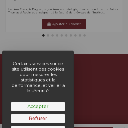
Le père François Daguet, op, docteur en théologie, directeur de l'Institut Saint-
Thomas d'Aquin et enseignant à la faculté de théologie de l'Institut...
Ajouter au panier
Certains services sur ce
site utilisent des cookies
À propos
pour mesurer les
statistiques et la
Nous contacter
performance, et veiller à
la sécurité.
Suivez-nous
Accepter
Bulletin
Refuser