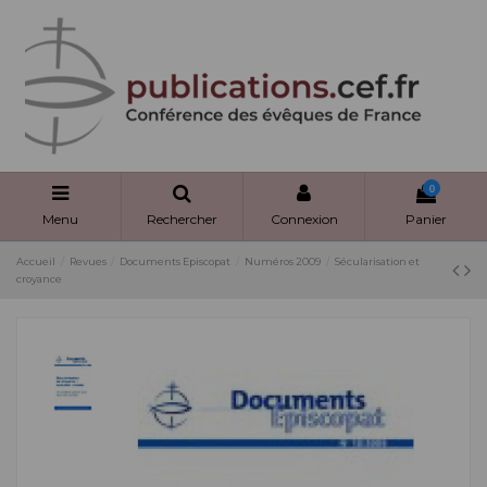
Panneau de gestion des cookies
0
Menu
Rechercher
Connexion
Panier
Accueil
Revues
Documents Episcopat
Numéros 2009
Sécularisation et
croyance