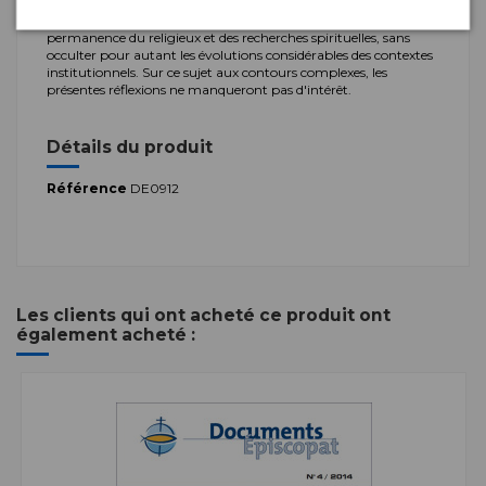
christianisme - résistent à cet effacement.
Bien des sociologues s'interrogent à nouveaux frais sur la
permanence du religieux et des recherches spirituelles, sans
occulter pour autant les évolutions considérables des contextes
institutionnels. Sur ce sujet aux contours complexes, les
présentes réflexions ne manqueront pas d'intérêt.
Détails du produit
Référence
DE0912
Les clients qui ont acheté ce produit ont
également acheté :