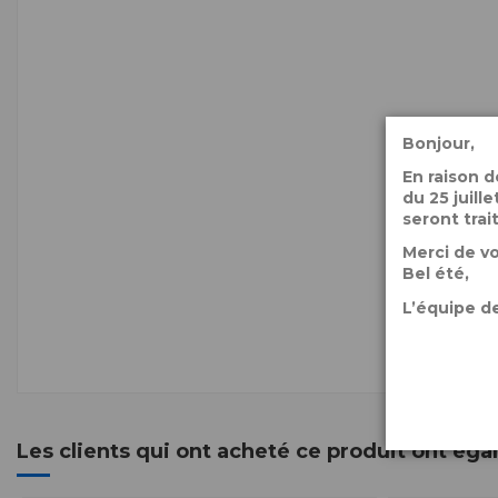
Bonjour,
En raison 
du 25 juil
seront trai
Merci de v
Bel été,
L’équipe de
Les clients qui ont acheté ce produit ont ég