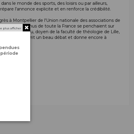
ans le monde des sports, des loisirs ou par ailleurs,
épare l'annonce explicite et en renforce la crédibilité.
rès à Montpellier de l'Union nationale des associations de
participants venus de toute la France se penchaient sur
e plus afficher
ean-Yves Baziou, doyen de la faculté de théologie de Lille,
ion liminaire ouvrit un beau débat et donne encore à
spendues
 période