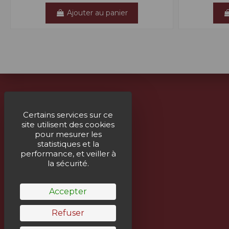
Ajouter au panier
À propos
Certains services sur ce
site utilisent des cookies
Livraison
pour mesurer les
Mentions légales
statistiques et la
performance, et veiller à
Paiement sécurisé
la sécurité.
Un service humain
Accepter
Refuser