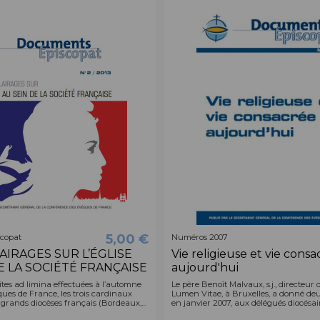
5,00 €
copat
Numéros 2007
AIRAGES SUR L’ÉGLISE
Vie religieuse et vie cons
E LA SOCIÉTÉ FRANÇAISE
aujourd'hui
ites ad limina effectuées à l’automne
Le père Benoît Malvaux, s.j., directeur
ques de France, les trois cardinaux
Lumen Vitae, à Bruxelles, a donné deu
rands diocèses français (Bordeaux,...
en janvier 2007, aux délégués diocésains