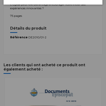
ou tel groupe ?
L'Église peut-elle davantage encourager voire initier des
expériences innovantes ?
75 pages
Détails du produit
Référence
DE2010/01-2
Les clients qui ont acheté ce produit ont
également acheté :