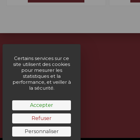
À propos
Certains services sur ce
site utilisent des cookies
Livraison
pour mesurer les
Mentions légales
statistiques et la
performance, et veiller à
Paiement sécurisé
la sécurité.
Un service humain
Accepter
Refuser
Personnaliser