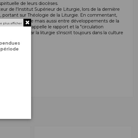
pirituelle de leurs diocèses.
ur de l'Institut Supérieur de Liturgie, lors de la dernière
, portant sur Théologie de la Liturgie. En commentant,
dition dogmatique mais aussi entre développements de la
e plus afficher
e texte nous rappelle le rapport et la "circulation
t la culture, car la liturgie s'inscrit toujours dans la culture
spendues
 période