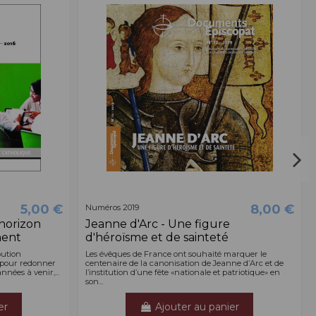
5,00 €
8,00 €
Numéros 2019
horizon
Jeanne d'Arc - Une figure
ment
d'héroïsme et de sainteté
bution
Les évêques de France ont souhaité marquer le
 pour redonner
centenaire de la canonisation de Jeanne d’Arc et de
années à venir,...
l’institution d’une fête «nationale et patriotique» en
son...
er
Ajouter au panier