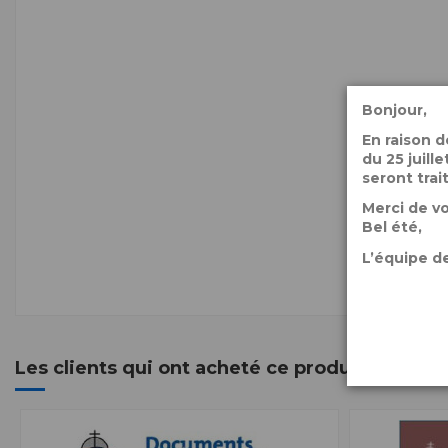
Bonjour,
En raison 
du 25 juil
seront trai
Merci de v
Bel été,
L’équipe de
Les clients qui ont acheté ce produit ont ég