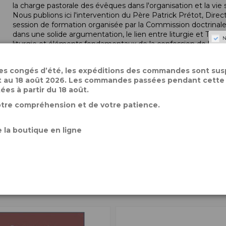
la charge pastorale des évêques dans l'organisation et la vie s
Nous publions ici l'intervention du Père Patrick Prétot, Directe
session de formation organisée par la Commission doctrinale
dans une solide argumentation, le lien entre liturgie et Tra
N
liturgie et éléments fondamentaux de la confession de la foi, l
permanente entre la doctrine, la liturgie, mais aussi l'Ecriture e
d'un peuple ou d'une époque".
des congés d’été, les expéditions des commandes sont su
let au 18 août 2026. Les commandes passées pendant cette
tées à partir du 18 août.
Détails du produit
otre compréhension et de votre patience.
Référence
DE0911
 la boutique en ligne
alement acheté :