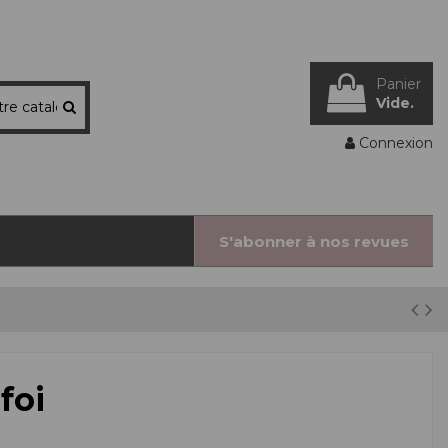
Panier
Vide.
Connexion
S'abonner à nos revues
foi