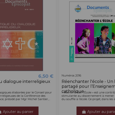
6,50 €
Numéros 2016
u dialogue interreligieux
Réenchanter l'école - Un 
partagé pour l’Enseigne
catholique
ogiques élaborées par le Conseil pour
« Réenchanter l’École » est une contri
erreligieuses de la Conférence des
stimulante au discernement à mener
e, présidé par Mgr Michel Santier,...
du souffle à l’école. Ce projet, dans les 
Ajouter au panier
Ajouter au pani