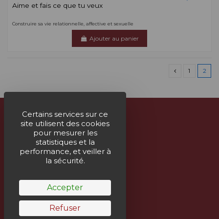
Aime et fais ce que tu veux
Construire sa vie relationnelle, affective et sexuelle
Ajouter au panier
1
2
Certains services sur ce
site utilisent des cookies
À propos
pour mesurer les
statistiques et la
Nous contacter
performance, et veiller à
la sécurité.
Suivez-nous
Accepter
Bulletin
Refuser