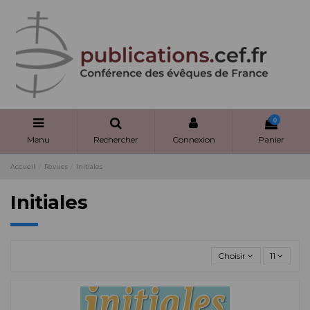
Panneau de gestion des cookies
0
Menu
Rechercher
Connexion
Panier
Accueil
Revues
Initiales
Initiales
Choisir
11