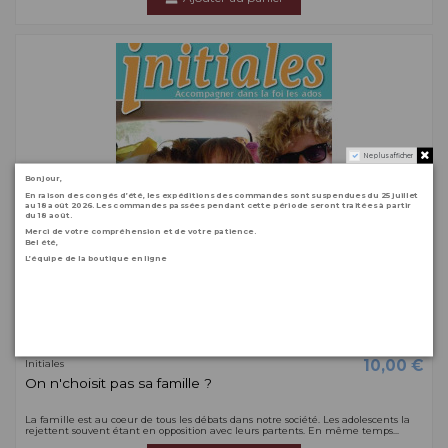
Ne plus afficher
Bonjour,
En raison des congés d’été, les expéditions des commandes sont suspendues du 25 juillet
au 18 août 2026. Les commandes passées pendant cette période seront traitées à partir
du 18 août.
Merci de votre compréhension et de votre patience.
Bel été,
L’équipe de la boutique en ligne
10,00 €
Initiales
On n'choisit pas sa famille ?
La famille est au coeur de tous les débats dans notre société. Les adolescents la
rejettent souvent étant en opposition avec leurs partents. En même temps...