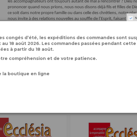
les accompagnateurs ont toujours autant de mal à rencontrer ? Dieu not
prononcer quand nous prions, nous nous disons déjà fils et filles de Di
ce soit dans notre propre famille ou dans celle des chrétiens, notre place
N
nous invite à des relations nouvelles au souffle de l’Esprit, faisant de l’E
des congés d’été, les expéditions des commandes sont su
let au 18 août 2026. Les commandes passées pendant cette
Détails du produit
tées à partir du 18 août.
otre compréhension et de votre patience.
Référence
IN242
 la boutique en ligne
alement acheté :