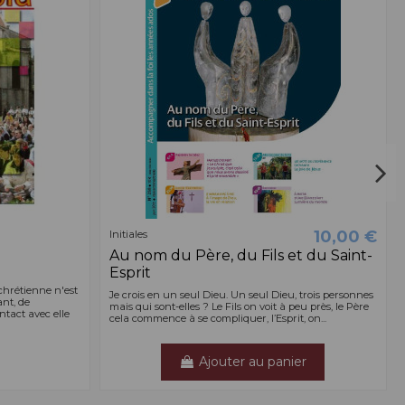
10,00 €
Initiales
e
Au nom du Père, du Fils et du Saint-
Esprit
chrétienne n'est
Je crois en un seul Dieu. Un seul Dieu, trois personnes
nt, de
mais qui sont-elles ? Le Fils on voit à peu près, le Père
tact avec elle
cela commence à se compliquer, l’Esprit, on...
Ajouter au panier