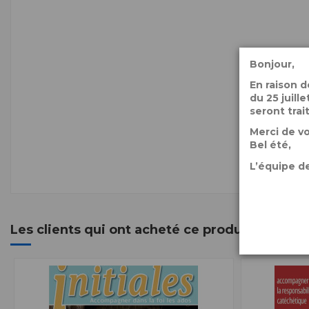
Bonjour,
En raison 
du 25 juil
seront trai
Merci de v
Bel été,
L’équipe de
Les clients qui ont acheté ce produit ont ég