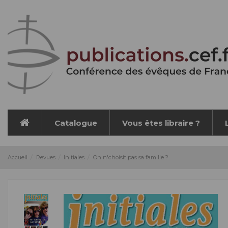
Panneau de gestion des cookies
Catalogue
Vous êtes libraire ?
Accueil
Revues
Initiales
On n'choisit pas sa famille ?