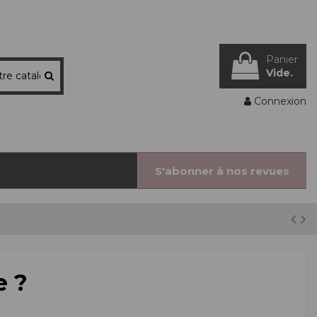
Panier
Vide.
Connexion
S'abonner à nos revues
e ?