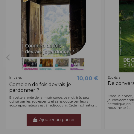
10,00 €
Initiales
Ecclésia
De convers
Combien de fois devrais-je
pardonner ?
Chaque année, pl
En cette année de la miséricorde, ce mot, très peu
jeunes demanden
utilisé par les adolescents et sans doute par leurs
catholique, en 
accompagnateurs est à redécouvrir. Cette inclination...
nous invite à...
Ajouter au panier