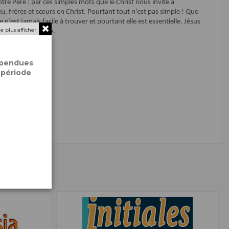
re Père : par ces simples mots que le Christ nous invite à
eu, frères et sœurs en Christ. Pourtant tout n’est pas simple ! Que
 n’est jamais facile à trouver et pourtant elle est essentielle. Jésus
e plus afficher
glise notre famille.
spendues
 période