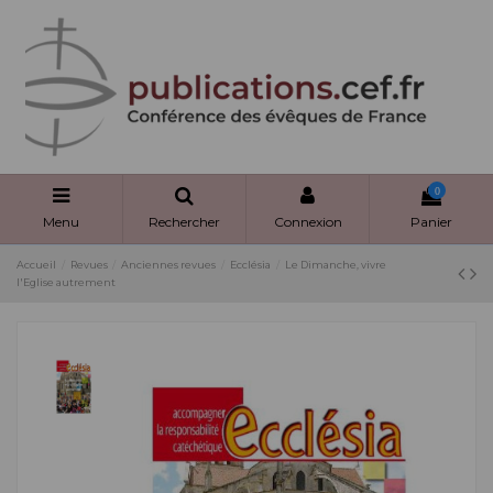
Panneau de gestion des cookies
0
Menu
Rechercher
Connexion
Panier
Accueil
Revues
Anciennes revues
Ecclésia
Le Dimanche, vivre
l'Eglise autrement