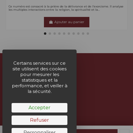
Ce numéro est consacré à la prière de la délivrance et de l’exorcisme. Il analyse
les multiples interactions entre la religion, la spiritualité et la...
Ajouter au panier
Certains services sur ce
site utilisent des cookies
À propos
pour mesurer les
statistiques et la
Nous contacter
performance, et veiller à
la sécurité.
Suivez-nous
Accepter
Bulletin
Refuser
Personnaliser