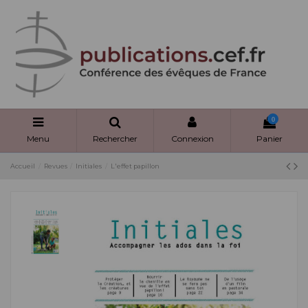
Panneau de gestion des cookies
0
Menu
Rechercher
Connexion
Panier
Accueil
Revues
Initiales
L'effet papillon