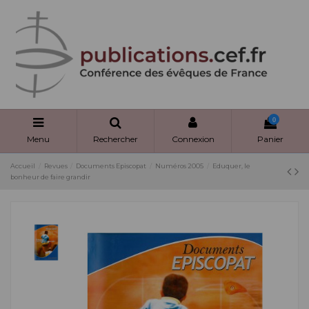
Panneau de gestion des cookies
0
Menu
Rechercher
Connexion
Panier
Accueil
Revues
Documents Episcopat
Numéros 2005
Eduquer, le
bonheur de faire grandir