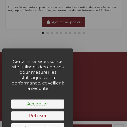
Un problème pastoral posé dans notre société. La question de la sécularisation
est, depuis plusieurs décennies, au centre des débats internes de l'Église et...
Ajouter au panier
Certains services sur ce
site utilisent des cookies
À propos
pour mesurer les
statistiques et la
Nous contacter
performance, et veiller à
la sécurité.
Suivez-nous
Accepter
Bulletin
Refuser